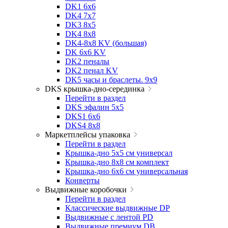
DK1 6x6
DK4 7х7
DK3 8x5
DK4 8x8
DK4-8x8 KV (большая)
DK 6х6 KV
DK2 пеналы
DK2 пенал KV
DK5 часы и браслеты. 9x9
DKS крышка-дно-серединка
Перейти в раздел
DKS эфалин 5x5
DKS1 6x6
DKS4 8x8
Маркетплейсы упаковка
Перейти в раздел
Крышка-дно 5x5 см универсал
Крышка-дно 8x8 см комплект
Крышка-дно 6x6 см универсальная
Конверты
Выдвижные коробочки
Перейти в раздел
Классические выдвижные DP
Выдвижные с лентой PD
Выдвижные премиум DB