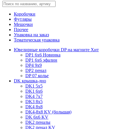
Коробочки
Футляры
Мешочки
Прочее
Упаковка на заказ
Тематическая упаковка
Ювелирные коробочки DP на магните
Хит
DP1 6x6
Новинка
DP1 6x6 эфалин
DP4 9x9
DP2 пенал
DP 07 колье
DK крышка-дно
DK1 5x5
DK1 6x6
DK4 7х7
DK3 8x5
DK4 8x8
DK4-8x8 KV (большая)
DK 6х6 KV
DK2 пеналы
DK2 пенал KV