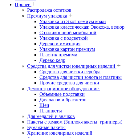
Прочее
Распродажа остатков
Премиум упаковка
Упаковка из ЭкоПремиум кожи
Упаковка классическая: Экокожа, велюр
С силиконовой мембраной
Упаковка с подсветкой
Дерево и имитация
Упаковка картон премиум
Пластик премиум
Дерево кедр
Средства для чистки ювелирных изделий
Средства для чистки серебра
Средства для чистки золота и платины
Прочие средства для чистки
Демонстрационное оборудование
Объемные подставки
Для часов и браслетов
Шеи
Планшеты
Для медалей и значков
Пакеты с замком (Зиплок-пакеты, грипперы)
Бумажные пакеты
Хранение ювелирных изделий