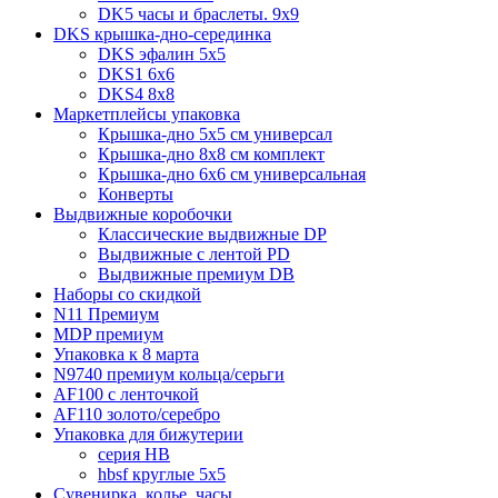
DK5 часы и браслеты. 9x9
DKS крышка-дно-серединка
DKS эфалин 5x5
DKS1 6x6
DKS4 8x8
Маркетплейсы упаковка
Крышка-дно 5x5 см универсал
Крышка-дно 8x8 см комплект
Крышка-дно 6x6 см универсальная
Конверты
Выдвижные коробочки
Классические выдвижные DP
Выдвижные с лентой PD
Выдвижные премиум DB
Наборы со скидкой
N11 Премиум
MDP премиум
Упаковка к 8 марта
N9740 премиум кольца/серьги
AF100 с ленточкой
AF110 золото/серебро
Упаковка для бижутерии
серия HB
hbsf круглые 5x5
Сувенирка, колье, часы