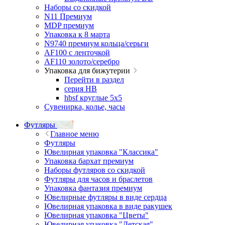
Наборы со скидкой
N11 Премиум
MDP премиум
Упаковка к 8 марта
N9740 премиум кольца/серьги
AF100 с ленточкой
AF110 золото/серебро
Упаковка для бижутерии
Перейти в раздел
серия HB
hbsf круглые 5x5
Сувенирка, колье, часы
Футляры
Главное меню
Футляры
Ювелирная упаковка "Классика"
Упаковка бархат премиум
Наборы футляров со скидкой
Футляры для часов и браслетов
Упаковка фантазия премиум
Ювелирные футляры в виде сердца
Ювелирная упаковка в виде ракушек
Ювелирная упаковка "Цветы"
Ювелирная упаковка "Детская"