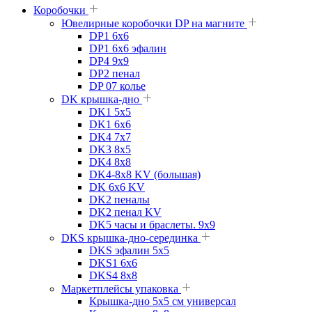
Коробочки
Ювелирные коробочки DP на магните
DP1 6x6
DP1 6x6 эфалин
DP4 9x9
DP2 пенал
DP 07 колье
DK крышка-дно
DK1 5x5
DK1 6x6
DK4 7х7
DK3 8x5
DK4 8x8
DK4-8x8 KV (большая)
DK 6х6 KV
DK2 пеналы
DK2 пенал KV
DK5 часы и браслеты. 9x9
DKS крышка-дно-серединка
DKS эфалин 5x5
DKS1 6x6
DKS4 8x8
Маркетплейсы упаковка
Крышка-дно 5x5 см универсал