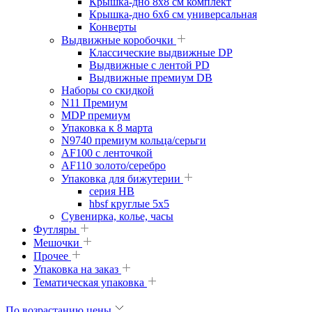
Крышка-дно 8x8 см комплект
Крышка-дно 6x6 см универсальная
Конверты
Выдвижные коробочки
Классические выдвижные DP
Выдвижные с лентой PD
Выдвижные премиум DB
Наборы со скидкой
N11 Премиум
MDP премиум
Упаковка к 8 марта
N9740 премиум кольца/серьги
AF100 с ленточкой
AF110 золото/серебро
Упаковка для бижутерии
серия HB
hbsf круглые 5x5
Сувенирка, колье, часы
Футляры
Мешочки
Прочее
Упаковка на заказ
Тематическая упаковка
По возрастанию цены