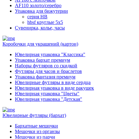
AF110 золото/серебро
Упаковка для бижутерии
серия HB
hbsf круглые 5x5
Сувенирка, колье, часы
Коробочки для украшений (картон)
Ювелирная упаковка "Классика"
Упаковка бархат премиум
Наборы футляров со скидкой
Футляры для часов и браслетов
Упаковка фантазия премиум
Ювелирные футляры в виде сердца
Ювелирная упаковка в виде ракушек
Ювелирная упаковка "Цветы"
Ювелирная упаковка "Детская"
Ювелирные футляры (бархат)
Бархатные мешочки
Мешочки из органзы
Мешочки из парчи