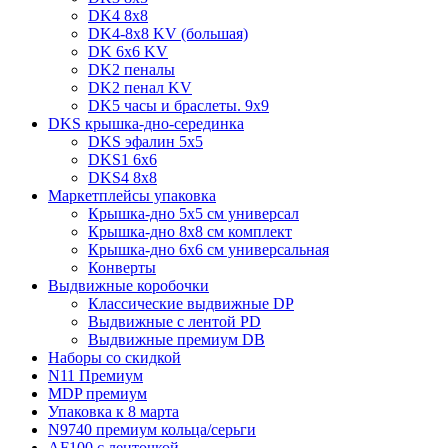
DK4 8x8
DK4-8x8 KV (большая)
DK 6х6 KV
DK2 пеналы
DK2 пенал KV
DK5 часы и браслеты. 9x9
DKS крышка-дно-серединка
DKS эфалин 5x5
DKS1 6x6
DKS4 8x8
Маркетплейсы упаковка
Крышка-дно 5x5 см универсал
Крышка-дно 8x8 см комплект
Крышка-дно 6x6 см универсальная
Конверты
Выдвижные коробочки
Классические выдвижные DP
Выдвижные с лентой PD
Выдвижные премиум DB
Наборы со скидкой
N11 Премиум
MDP премиум
Упаковка к 8 марта
N9740 премиум кольца/серьги
AF100 с ленточкой