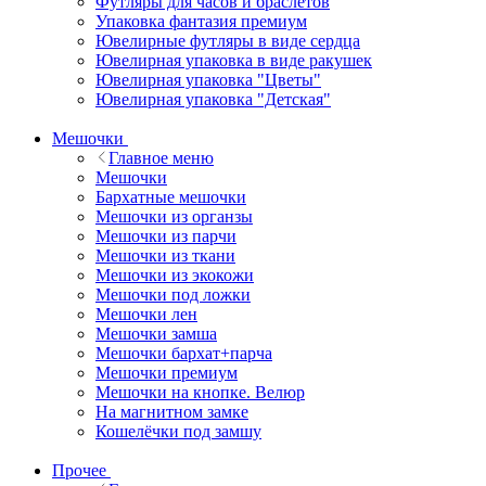
Футляры для часов и браслетов
Упаковка фантазия премиум
Ювелирные футляры в виде сердца
Ювелирная упаковка в виде ракушек
Ювелирная упаковка "Цветы"
Ювелирная упаковка "Детская"
Мешочки
Главное меню
Мешочки
Бархатные мешочки
Мешочки из органзы
Мешочки из парчи
Мешочки из ткани
Мешочки из экокожи
Мешочки под ложки
Мешочки лен
Мешочки замша
Мешочки бархат+парча
Мешочки премиум
Мешочки на кнопке. Велюр
На магнитном замке
Кошелёчки под замшу
Прочее