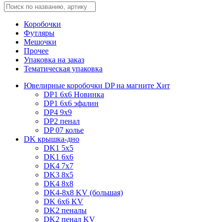
Коробочки
Футляры
Мешочки
Прочее
Упаковка на заказ
Тематическая упаковка
Ювелирные коробочки DP на магните
Хит
DP1 6x6
Новинка
DP1 6x6 эфалин
DP4 9x9
DP2 пенал
DP 07 колье
DK крышка-дно
DK1 5x5
DK1 6x6
DK4 7х7
DK3 8x5
DK4 8x8
DK4-8x8 KV (большая)
DK 6х6 KV
DK2 пеналы
DK2 пенал KV