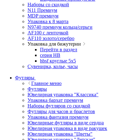
Наборы со скидкой
N11 Премиум
MDP премиум
Упаковка к 8 марта
N9740 премиум кольца/серьги
AF100 с ленточкой
AF110 золото/серебро
Упаковка для бижутерии
Перейти в раздел
серия HB
hbsf круглые 5x5
Сувенирка, колье, часы
Футляры
Главное меню
Футляры
Ювелирная упаковка "Классика"
Упаковка бархат премиум
Наборы футляров со скидкой
Футляры для часов и браслетов
Упаковка фантазия премиум
Ювелирные футляры в виде сердца
Ювелирная упаковка в виде ракушек
Ювелирная упаковка "Цветы"
Ювелирная упаковка "Детская"