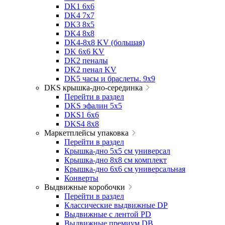
DK1 6x6
DK4 7х7
DK3 8x5
DK4 8x8
DK4-8x8 KV (большая)
DK 6х6 KV
DK2 пеналы
DK2 пенал KV
DK5 часы и браслеты. 9x9
DKS крышка-дно-серединка
Перейти в раздел
DKS эфалин 5x5
DKS1 6x6
DKS4 8x8
Маркетплейсы упаковка
Перейти в раздел
Крышка-дно 5x5 см универсал
Крышка-дно 8x8 см комплект
Крышка-дно 6x6 см универсальная
Конверты
Выдвижные коробочки
Перейти в раздел
Классические выдвижные DP
Выдвижные с лентой PD
Выдвижные премиум DB