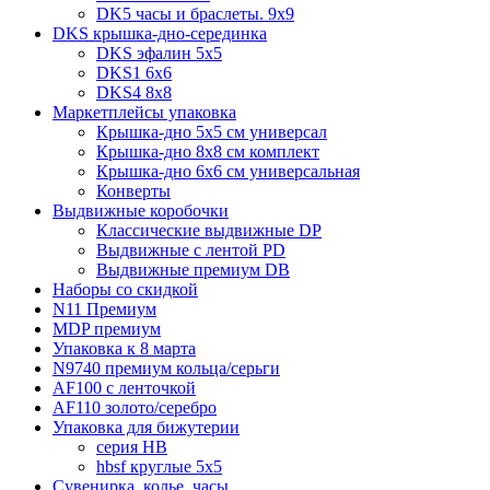
DK5 часы и браслеты. 9x9
DKS крышка-дно-серединка
DKS эфалин 5x5
DKS1 6x6
DKS4 8x8
Маркетплейсы упаковка
Крышка-дно 5x5 см универсал
Крышка-дно 8x8 см комплект
Крышка-дно 6x6 см универсальная
Конверты
Выдвижные коробочки
Классические выдвижные DP
Выдвижные с лентой PD
Выдвижные премиум DB
Наборы со скидкой
N11 Премиум
MDP премиум
Упаковка к 8 марта
N9740 премиум кольца/серьги
AF100 с ленточкой
AF110 золото/серебро
Упаковка для бижутерии
серия HB
hbsf круглые 5x5
Сувенирка, колье, часы