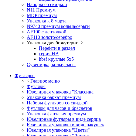
Наборы со скидкой
N11 Премиум
MDP премиум
Упаковка к 8 марта
N9740 премиум кольца/серьги
AF100 с ленточкой
AF110 золото/серебро
Упаковка для бижутерии
Перейти в раздел
серия HB
hbsf круглые 5x5
Сувенирка, колье, часы
Футляры
Главное меню
Футляры
Ювелирная упаковка "Классика"
Упаковка бархат премиум
Наборы футляров со скидкой
Футляры для часов и браслетов
Упаковка фантазия премиум
Ювелирные футляры в виде сердца
Ювелирная упаковка в виде ракушек
Ювелирная упаковка "Цветы"
Ювелирная упаковка "Детская"