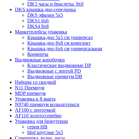
DK5 часы и браслеты. 9x9
DKS крышка-дно-серединка
DKS эфалин 5x5
DKS1 6x6
DKS4 8x8
Маркетплейсы упаковка
Крышка-дно 5x5 см универсал
Крышка-дно 8x8 см комплект
Крышка-дно 6x6 см универсальная
Конверты
Выдвижные коробочки
Классические выдвижные DP
Выдвижные с лентой PD
Выдвижные премиум DB
Наборы со скидкой
N11 Премиум
MDP премиум
Упаковка к 8 марта
N9740 премиум кольца/серьги
AF100 с ленточкой
AF110 золото/серебро
Упаковка для бижутерии
серия HB
hbsf круглые 5x5
Сувенирка, колье, часы