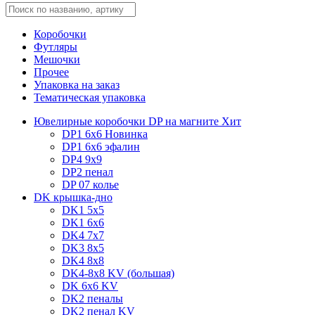
Коробочки
Футляры
Мешочки
Прочее
Упаковка на заказ
Тематическая упаковка
Ювелирные коробочки DP на магните
Хит
DP1 6x6
Новинка
DP1 6x6 эфалин
DP4 9x9
DP2 пенал
DP 07 колье
DK крышка-дно
DK1 5x5
DK1 6x6
DK4 7х7
DK3 8x5
DK4 8x8
DK4-8x8 KV (большая)
DK 6х6 KV
DK2 пеналы
DK2 пенал KV