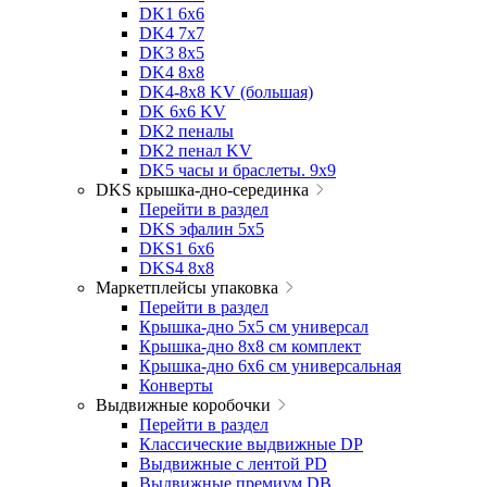
DK1 6x6
DK4 7х7
DK3 8x5
DK4 8x8
DK4-8x8 KV (большая)
DK 6х6 KV
DK2 пеналы
DK2 пенал KV
DK5 часы и браслеты. 9x9
DKS крышка-дно-серединка
Перейти в раздел
DKS эфалин 5x5
DKS1 6x6
DKS4 8x8
Маркетплейсы упаковка
Перейти в раздел
Крышка-дно 5x5 см универсал
Крышка-дно 8x8 см комплект
Крышка-дно 6x6 см универсальная
Конверты
Выдвижные коробочки
Перейти в раздел
Классические выдвижные DP
Выдвижные с лентой PD
Выдвижные премиум DB