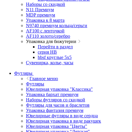
Наборы со скидкой
N11 Премиум
MDP премиум
Упаковка к 8 марта
N9740 премиум кольца/серьги
AF100 с ленточкой
AF110 золото/серебро
Упаковка для бижутерии
Перейти в раздел
серия HB
hbsf круглые 5x5
Сувенирка, колье, часы
Футляры
Главное меню
Футляры
Ювелирная упаковка "Классика"
Упаковка бархат премиум
Наборы футляров со скидкой
Футляры для часов и браслетов
Упаковка фантазия премиум
Ювелирные футляры в виде сердца
Ювелирная упаковка в виде ракушек
Ювелирная упаковка "Цветы"
Ювелирная упаковка "Детская"