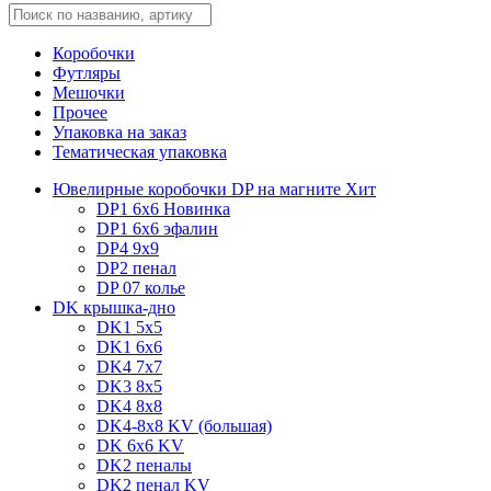
Коробочки
Футляры
Мешочки
Прочее
Упаковка на заказ
Тематическая упаковка
Ювелирные коробочки DP на магните
Хит
DP1 6x6
Новинка
DP1 6x6 эфалин
DP4 9x9
DP2 пенал
DP 07 колье
DK крышка-дно
DK1 5x5
DK1 6x6
DK4 7х7
DK3 8x5
DK4 8x8
DK4-8x8 KV (большая)
DK 6х6 KV
DK2 пеналы
DK2 пенал KV