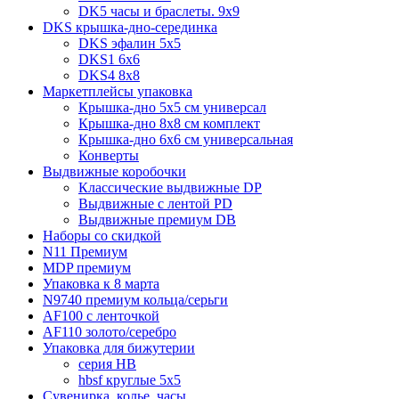
DK5 часы и браслеты. 9x9
DKS крышка-дно-серединка
DKS эфалин 5x5
DKS1 6x6
DKS4 8x8
Маркетплейсы упаковка
Крышка-дно 5x5 см универсал
Крышка-дно 8x8 см комплект
Крышка-дно 6x6 см универсальная
Конверты
Выдвижные коробочки
Классические выдвижные DP
Выдвижные с лентой PD
Выдвижные премиум DB
Наборы со скидкой
N11 Премиум
MDP премиум
Упаковка к 8 марта
N9740 премиум кольца/серьги
AF100 с ленточкой
AF110 золото/серебро
Упаковка для бижутерии
серия HB
hbsf круглые 5x5
Сувенирка, колье, часы