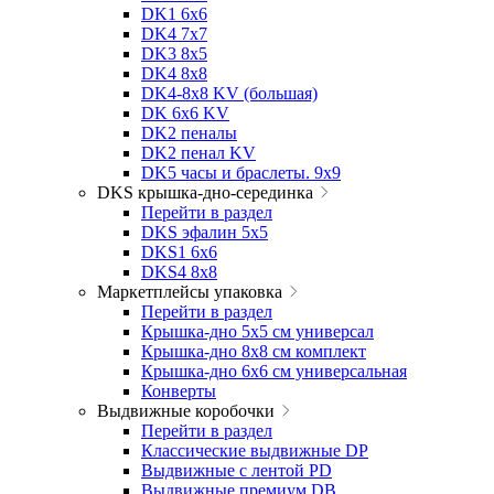
DK1 6x6
DK4 7х7
DK3 8x5
DK4 8x8
DK4-8x8 KV (большая)
DK 6х6 KV
DK2 пеналы
DK2 пенал KV
DK5 часы и браслеты. 9x9
DKS крышка-дно-серединка
Перейти в раздел
DKS эфалин 5x5
DKS1 6x6
DKS4 8x8
Маркетплейсы упаковка
Перейти в раздел
Крышка-дно 5x5 см универсал
Крышка-дно 8x8 см комплект
Крышка-дно 6x6 см универсальная
Конверты
Выдвижные коробочки
Перейти в раздел
Классические выдвижные DP
Выдвижные с лентой PD
Выдвижные премиум DB