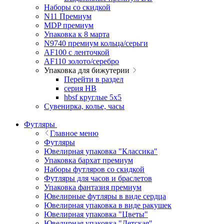
Наборы со скидкой
N11 Премиум
MDP премиум
Упаковка к 8 марта
N9740 премиум кольца/серьги
AF100 с ленточкой
AF110 золото/серебро
Упаковка для бижутерии
Перейти в раздел
серия HB
hbsf круглые 5x5
Сувенирка, колье, часы
Футляры
Главное меню
Футляры
Ювелирная упаковка "Классика"
Упаковка бархат премиум
Наборы футляров со скидкой
Футляры для часов и браслетов
Упаковка фантазия премиум
Ювелирные футляры в виде сердца
Ювелирная упаковка в виде ракушек
Ювелирная упаковка "Цветы"
Ювелирная упаковка "Детская"