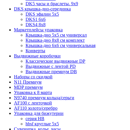
DK5 часы и браслеты. 9x9
DKS крышка-дно-серединка
DKS эфалин 5x5
DKS1 6x6
DKS4 8x8
Маркетплейсы упаковка
Крышка-дно 5x5 см универсал
Крышка-дно 8x8 см комплект
Крышка-дно 6x6 см универсальная
Конверты
Выдвижные коробочки
Классические выдвижные DP
Выдвижные с лентой PD
Выдвижные премиум DB
Наборы со скидкой
N11 Премиум
MDP премиум
Упаковка к 8 марта
N9740 премиум кольца/серьги
AF100 с ленточкой
AF110 золото/серебро
Упаковка для бижутерии
серия HB
hbsf круглые 5x5
Сувенирка, колье, часы