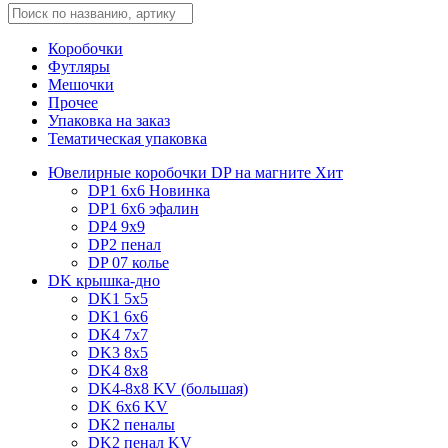
Коробочки
Футляры
Мешочки
Прочее
Упаковка на заказ
Тематическая упаковка
Ювелирные коробочки DP на магните
Хит
DP1 6x6
Новинка
DP1 6x6 эфалин
DP4 9x9
DP2 пенал
DP 07 колье
DK крышка-дно
DK1 5x5
DK1 6x6
DK4 7х7
DK3 8x5
DK4 8x8
DK4-8x8 KV (большая)
DK 6х6 KV
DK2 пеналы
DK2 пенал KV