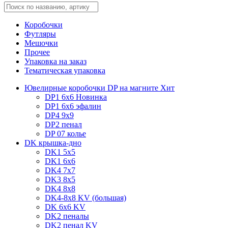
Коробочки
Футляры
Мешочки
Прочее
Упаковка на заказ
Тематическая упаковка
Ювелирные коробочки DP на магните
Хит
DP1 6x6
Новинка
DP1 6x6 эфалин
DP4 9x9
DP2 пенал
DP 07 колье
DK крышка-дно
DK1 5x5
DK1 6x6
DK4 7х7
DK3 8x5
DK4 8x8
DK4-8x8 KV (большая)
DK 6х6 KV
DK2 пеналы
DK2 пенал KV