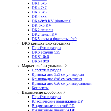
DK1 6x6
DK4 7х7
DK3 8x5
DK4 8x8
DK4-8x8 KV (большая)
DK 6х6 KV
DK2 пеналы
DK2 пенал KV
DK5 часы и браслеты. 9x9
DKS крышка-дно-серединка
Перейти в раздел
DKS эфалин 5x5
DKS1 6x6
DKS4 8x8
Маркетплейсы упаковка
Перейти в раздел
Крышка-дно 5x5 см универсал
Крышка-дно 8x8 см комплект
Крышка-дно 6x6 см универсальная
Конверты
Выдвижные коробочки
Перейти в раздел
Классические выдвижные DP
Выдвижные с лентой PD
Выдвижные премиум DB