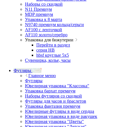
Наборы со скидкой
N11 Премиум
MDP премиум
Упаковка к 8 марта
N9740 премиум кольца/серьги
AF100 с ленточкой
AF110 золото/серебро
Упаковка для бижутерии
Перейти в раздел
серия HB
hbsf круглые 5x5
Сувенирка, колье, часы
Футляры
Главное меню
Футляры
Ювелирная упаковка "Классика"
Упаковка бархат премиум
Наборы футляров со скидкой
Футляры для часов и браслетов
Упаковка фантазия премиум
Ювелирные футляры в виде сердца
Ювелирная упаковка в виде ракушек
Ювелирная упаковка "Цветы"
Ювелирная упаковка "Детская"