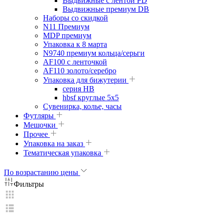
Выдвижные с лентой PD
Выдвижные премиум DB
Наборы со скидкой
N11 Премиум
MDP премиум
Упаковка к 8 марта
N9740 премиум кольца/серьги
AF100 с ленточкой
AF110 золото/серебро
Упаковка для бижутерии
серия HB
hbsf круглые 5x5
Сувенирка, колье, часы
Футляры
Мешочки
Прочее
Упаковка на заказ
Тематическая упаковка
По возрастанию цены
Фильтры