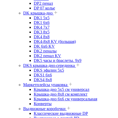
DP2 пенал
DP 07 колье
DK крышка-дно
DK1 5x5
DK1 6x6
DK4 7х7
DK3 8x5
DK4 8x8
DK4-8x8 KV (большая)
DK 6х6 KV
DK2 пеналы
DK2 пенал KV
DK5 часы и браслеты. 9x9
DKS крышка-дно-серединка
DKS эфалин 5x5
DKS1 6x6
DKS4 8x8
Маркетплейсы упаковка
Крышка-дно 5x5 см универсал
Крышка-дно 8x8 см комплект
Крышка-дно 6x6 см универсальная
Конверты
Выдвижные коробочки
Классические выдвижные DP