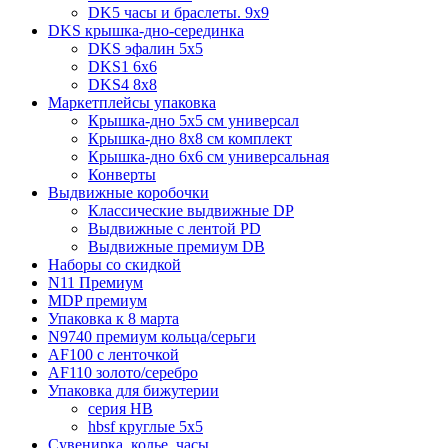
DK5 часы и браслеты. 9x9
DKS крышка-дно-серединка
DKS эфалин 5x5
DKS1 6x6
DKS4 8x8
Маркетплейсы упаковка
Крышка-дно 5x5 см универсал
Крышка-дно 8x8 см комплект
Крышка-дно 6x6 см универсальная
Конверты
Выдвижные коробочки
Классические выдвижные DP
Выдвижные с лентой PD
Выдвижные премиум DB
Наборы со скидкой
N11 Премиум
MDP премиум
Упаковка к 8 марта
N9740 премиум кольца/серьги
AF100 с ленточкой
AF110 золото/серебро
Упаковка для бижутерии
серия HB
hbsf круглые 5x5
Сувенирка, колье, часы