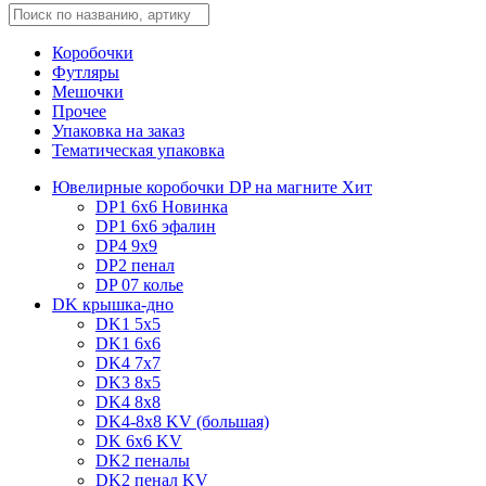
Коробочки
Футляры
Мешочки
Прочее
Упаковка на заказ
Тематическая упаковка
Ювелирные коробочки DP на магните
Хит
DP1 6x6
Новинка
DP1 6x6 эфалин
DP4 9x9
DP2 пенал
DP 07 колье
DK крышка-дно
DK1 5x5
DK1 6x6
DK4 7х7
DK3 8x5
DK4 8x8
DK4-8x8 KV (большая)
DK 6х6 KV
DK2 пеналы
DK2 пенал KV