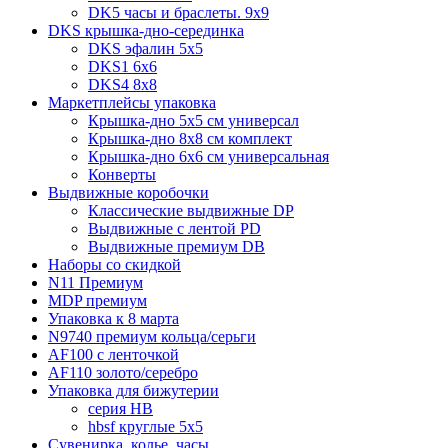
DK5 часы и браслеты. 9x9
DKS крышка-дно-серединка
DKS эфалин 5x5
DKS1 6x6
DKS4 8x8
Маркетплейсы упаковка
Крышка-дно 5x5 см универсал
Крышка-дно 8x8 см комплект
Крышка-дно 6x6 см универсальная
Конверты
Выдвижные коробочки
Классические выдвижные DP
Выдвижные с лентой PD
Выдвижные премиум DB
Наборы со скидкой
N11 Премиум
MDP премиум
Упаковка к 8 марта
N9740 премиум кольца/серьги
AF100 с ленточкой
AF110 золото/серебро
Упаковка для бижутерии
серия HB
hbsf круглые 5x5
Сувенирка, колье, часы