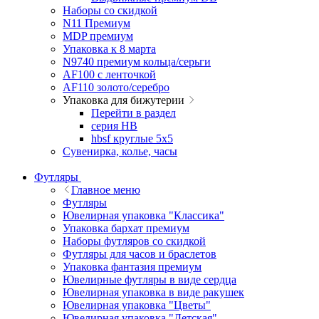
Наборы со скидкой
N11 Премиум
MDP премиум
Упаковка к 8 марта
N9740 премиум кольца/серьги
AF100 с ленточкой
AF110 золото/серебро
Упаковка для бижутерии
Перейти в раздел
серия HB
hbsf круглые 5x5
Сувенирка, колье, часы
Футляры
Главное меню
Футляры
Ювелирная упаковка "Классика"
Упаковка бархат премиум
Наборы футляров со скидкой
Футляры для часов и браслетов
Упаковка фантазия премиум
Ювелирные футляры в виде сердца
Ювелирная упаковка в виде ракушек
Ювелирная упаковка "Цветы"
Ювелирная упаковка "Детская"