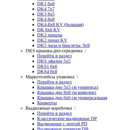
DK1 6x6
DK4 7х7
DK3 8x5
DK4 8x8
DK4-8x8 KV (большая)
DK 6х6 KV
DK2 пеналы
DK2 пенал KV
DK5 часы и браслеты. 9x9
DKS крышка-дно-серединка
Перейти в раздел
DKS эфалин 5x5
DKS1 6x6
DKS4 8x8
Маркетплейсы упаковка
Перейти в раздел
Крышка-дно 5x5 см универсал
Крышка-дно 8x8 см комплект
Крышка-дно 6x6 см универсальная
Конверты
Выдвижные коробочки
Перейти в раздел
Классические выдвижные DP
Выдвижные с лентой PD
Выдвижные премиум DB