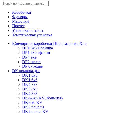
Коробочки
Футляры
Мешочки
Прочее
Упаковка на заказ
Тематическая упаковка
Ювелирные коробочки DP на магните
Хит
DP1 6x6
Новинка
DP1 6x6 эфалин
DP4 9x9
DP2 пенал
DP 07 колье
DK крышка-дно
DK1 5x5
DK1 6x6
DK4 7х7
DK3 8x5
DK4 8x8
DK4-8x8 KV (большая)
DK 6х6 KV
DK2 пеналы
DK2 пенал KV