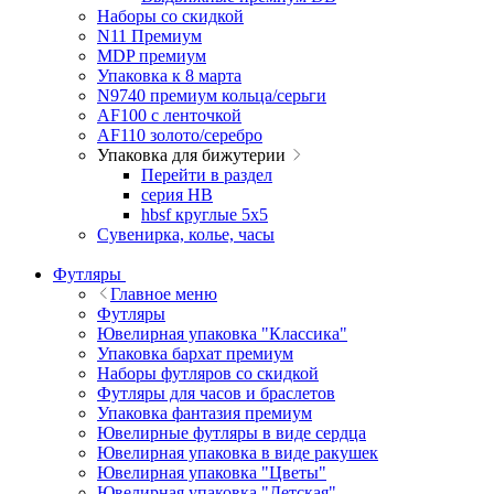
Наборы со скидкой
N11 Премиум
MDP премиум
Упаковка к 8 марта
N9740 премиум кольца/серьги
AF100 с ленточкой
AF110 золото/серебро
Упаковка для бижутерии
Перейти в раздел
серия HB
hbsf круглые 5x5
Сувенирка, колье, часы
Футляры
Главное меню
Футляры
Ювелирная упаковка "Классика"
Упаковка бархат премиум
Наборы футляров со скидкой
Футляры для часов и браслетов
Упаковка фантазия премиум
Ювелирные футляры в виде сердца
Ювелирная упаковка в виде ракушек
Ювелирная упаковка "Цветы"
Ювелирная упаковка "Детская"