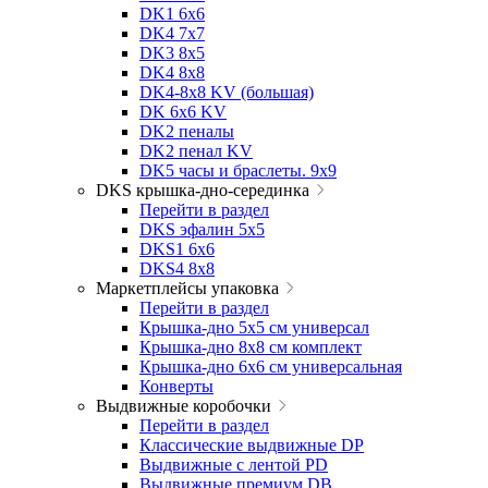
DK1 6x6
DK4 7х7
DK3 8x5
DK4 8x8
DK4-8x8 KV (большая)
DK 6х6 KV
DK2 пеналы
DK2 пенал KV
DK5 часы и браслеты. 9x9
DKS крышка-дно-серединка
Перейти в раздел
DKS эфалин 5x5
DKS1 6x6
DKS4 8x8
Маркетплейсы упаковка
Перейти в раздел
Крышка-дно 5x5 см универсал
Крышка-дно 8x8 см комплект
Крышка-дно 6x6 см универсальная
Конверты
Выдвижные коробочки
Перейти в раздел
Классические выдвижные DP
Выдвижные с лентой PD
Выдвижные премиум DB