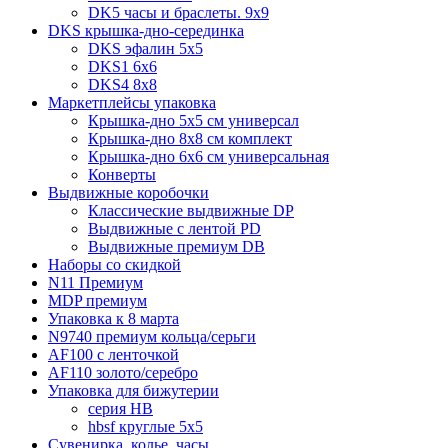
DK5 часы и браслеты. 9x9
DKS крышка-дно-серединка
DKS эфалин 5x5
DKS1 6x6
DKS4 8x8
Маркетплейсы упаковка
Крышка-дно 5x5 см универсал
Крышка-дно 8x8 см комплект
Крышка-дно 6x6 см универсальная
Конверты
Выдвижные коробочки
Классические выдвижные DP
Выдвижные с лентой PD
Выдвижные премиум DB
Наборы со скидкой
N11 Премиум
MDP премиум
Упаковка к 8 марта
N9740 премиум кольца/серьги
AF100 с ленточкой
AF110 золото/серебро
Упаковка для бижутерии
серия HB
hbsf круглые 5x5
Сувенирка, колье, часы