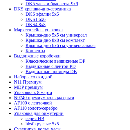
DK5 часы и браслеты. 9x9
DKS крышка-дно-серединка
DKS эфалин 5x5
DKS1 6x6
DKS4 8x8
Маркетплейсы упаковка
Крышка-дно 5x5 см универсал
Крышка-дно 8x8 см комплект
Крышка-дно 6x6 см универсальная
Конверты
Выдвижные коробочки
Классические выдвижные DP
Выдвижные с лентой PD
Выдвижные премиум DB
Наборы со скидкой
N11 Премиум
MDP премиум
Упаковка к 8 марта
N9740 премиум кольца/серьги
AF100 с ленточкой
AF110 золото/серебро
Упаковка для бижутерии
серия HB
hbsf круглые 5x5
Сувенирка, колье, часы