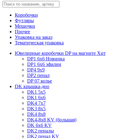
Коробочки
Футляры
Мешочки
Прочее
Упаковка на заказ
Тематическая упаковка
Ювелирные коробочки DP на магните
Хит
DP1 6x6
Новинка
DP1 6x6 эфалин
DP4 9x9
DP2 пенал
DP 07 колье
DK крышка-дно
DK1 5x5
DK1 6x6
DK4 7х7
DK3 8x5
DK4 8x8
DK4-8x8 KV (большая)
DK 6х6 KV
DK2 пеналы
DK2 пенал KV