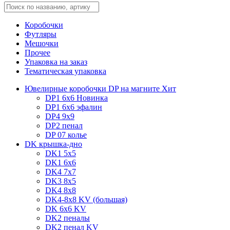
Коробочки
Футляры
Мешочки
Прочее
Упаковка на заказ
Тематическая упаковка
Ювелирные коробочки DP на магните
Хит
DP1 6x6
Новинка
DP1 6x6 эфалин
DP4 9x9
DP2 пенал
DP 07 колье
DK крышка-дно
DK1 5x5
DK1 6x6
DK4 7х7
DK3 8x5
DK4 8x8
DK4-8x8 KV (большая)
DK 6х6 KV
DK2 пеналы
DK2 пенал KV