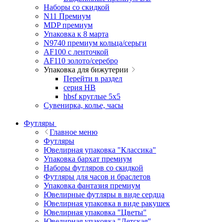
Наборы со скидкой
N11 Премиум
MDP премиум
Упаковка к 8 марта
N9740 премиум кольца/серьги
AF100 с ленточкой
AF110 золото/серебро
Упаковка для бижутерии
Перейти в раздел
серия HB
hbsf круглые 5x5
Сувенирка, колье, часы
Футляры
Главное меню
Футляры
Ювелирная упаковка "Классика"
Упаковка бархат премиум
Наборы футляров со скидкой
Футляры для часов и браслетов
Упаковка фантазия премиум
Ювелирные футляры в виде сердца
Ювелирная упаковка в виде ракушек
Ювелирная упаковка "Цветы"
Ювелирная упаковка "Детская"