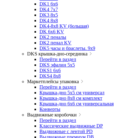
DK1 6x6
DK4 7х7
DK3 8x5
DK4 8x8
DK4-8x8 KV (большая)
DK 6х6 KV
DK2 пеналы
DK2 пенал KV
DK5 часы и браслеты. 9x9
DKS крышка-дно-серединка
Перейти в раздел
DKS эфалин 5x5
DKS1 6x6
DKS4 8x8
Маркетплейсы упаковка
Перейти в раздел
Крышка-дно 5x5 см универсал
Крышка-дно 8x8 см комплект
Крышка-дно 6x6 см универсальная
Конверты
Выдвижные коробочки
Перейти в раздел
Классические выдвижные DP
Выдвижные с лентой PD
Выдвижные премиум DB