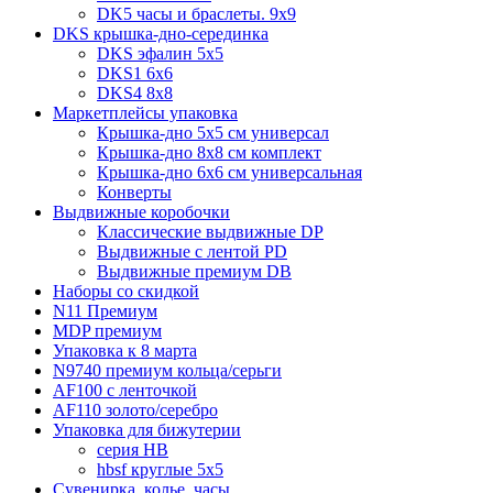
DK5 часы и браслеты. 9x9
DKS крышка-дно-серединка
DKS эфалин 5x5
DKS1 6x6
DKS4 8x8
Маркетплейсы упаковка
Крышка-дно 5x5 см универсал
Крышка-дно 8x8 см комплект
Крышка-дно 6x6 см универсальная
Конверты
Выдвижные коробочки
Классические выдвижные DP
Выдвижные с лентой PD
Выдвижные премиум DB
Наборы со скидкой
N11 Премиум
MDP премиум
Упаковка к 8 марта
N9740 премиум кольца/серьги
AF100 с ленточкой
AF110 золото/серебро
Упаковка для бижутерии
серия HB
hbsf круглые 5x5
Сувенирка, колье, часы