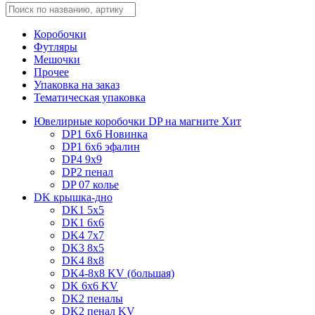
Коробочки
Футляры
Мешочки
Прочее
Упаковка на заказ
Тематическая упаковка
Ювелирные коробочки DP на магните
Хит
DP1 6x6
Новинка
DP1 6x6 эфалин
DP4 9x9
DP2 пенал
DP 07 колье
DK крышка-дно
DK1 5x5
DK1 6x6
DK4 7х7
DK3 8x5
DK4 8x8
DK4-8x8 KV (большая)
DK 6х6 KV
DK2 пеналы
DK2 пенал KV