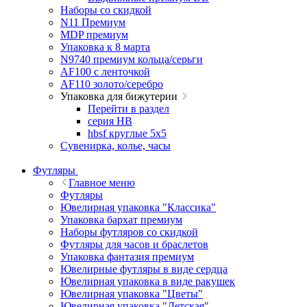
Наборы со скидкой
N11 Премиум
MDP премиум
Упаковка к 8 марта
N9740 премиум кольца/серьги
AF100 с ленточкой
AF110 золото/серебро
Упаковка для бижутерии
Перейти в раздел
серия HB
hbsf круглые 5x5
Сувенирка, колье, часы
Футляры
Главное меню
Футляры
Ювелирная упаковка "Классика"
Упаковка бархат премиум
Наборы футляров со скидкой
Футляры для часов и браслетов
Упаковка фантазия премиум
Ювелирные футляры в виде сердца
Ювелирная упаковка в виде ракушек
Ювелирная упаковка "Цветы"
Ювелирная упаковка "Детская"