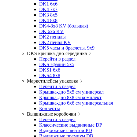
DK1 6x6
DK4 7х7
DK3 8x5
DK4 8x8
DK4-8x8 KV (большая)
DK 6х6 KV
DK2 пеналы
DK2 пенал KV
DK5 часы и браслеты. 9x9
DKS крышка-дно-серединка
Перейти в раздел
DKS эфалин 5x5
DKS1 6x6
DKS4 8x8
Маркетплейсы упаковка
Перейти в раздел
Крышка-дно 5x5 см универсал
Крышка-дно 8x8 см комплект
Крышка-дно 6x6 см универсальная
Конверты
Выдвижные коробочки
Перейти в раздел
Классические выдвижные DP
Выдвижные с лентой PD
Выдвижные премиум DB