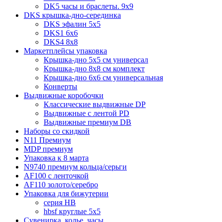
DK5 часы и браслеты. 9x9
DKS крышка-дно-серединка
DKS эфалин 5x5
DKS1 6x6
DKS4 8x8
Маркетплейсы упаковка
Крышка-дно 5x5 см универсал
Крышка-дно 8x8 см комплект
Крышка-дно 6x6 см универсальная
Конверты
Выдвижные коробочки
Классические выдвижные DP
Выдвижные с лентой PD
Выдвижные премиум DB
Наборы со скидкой
N11 Премиум
MDP премиум
Упаковка к 8 марта
N9740 премиум кольца/серьги
AF100 с ленточкой
AF110 золото/серебро
Упаковка для бижутерии
серия HB
hbsf круглые 5x5
Сувенирка, колье, часы