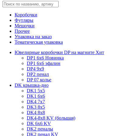
Коробочки
Футляры
Мешочки
Прочее
Упаковка на заказ
Тематическая упаковка
Ювелирные коробочки DP на магните
Хит
DP1 6x6
Новинка
DP1 6x6 эфалин
DP4 9x9
DP2 пенал
DP 07 колье
DK крышка-дно
DK1 5x5
DK1 6x6
DK4 7х7
DK3 8x5
DK4 8x8
DK4-8x8 KV (большая)
DK 6х6 KV
DK2 пеналы
DK2 пенал KV