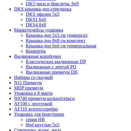
DK5 часы и браслеты. 9x9
DKS крышка-дно-серединка
DKS эфалин 5x5
DKS1 6x6
DKS4 8x8
Маркетплейсы упаковка
Крышка-дно 5x5 см универсал
Крышка-дно 8x8 см комплект
Крышка-дно 6x6 см универсальная
Конверты
Выдвижные коробочки
Классические выдвижные DP
Выдвижные с лентой PD
Выдвижные премиум DB
Наборы со скидкой
N11 Премиум
MDP премиум
Упаковка к 8 марта
N9740 премиум кольца/серьги
AF100 с ленточкой
AF110 золото/серебро
Упаковка для бижутерии
серия HB
hbsf круглые 5x5
Сувенирка, колье, часы