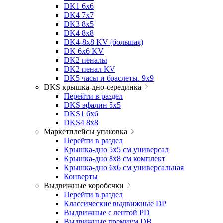
DK1 6x6
DK4 7х7
DK3 8x5
DK4 8x8
DK4-8x8 KV (большая)
DK 6х6 KV
DK2 пеналы
DK2 пенал KV
DK5 часы и браслеты. 9x9
DKS крышка-дно-серединка
Перейти в раздел
DKS эфалин 5x5
DKS1 6x6
DKS4 8x8
Маркетплейсы упаковка
Перейти в раздел
Крышка-дно 5x5 см универсал
Крышка-дно 8x8 см комплект
Крышка-дно 6x6 см универсальная
Конверты
Выдвижные коробочки
Перейти в раздел
Классические выдвижные DP
Выдвижные с лентой PD
Выдвижные премиум DB