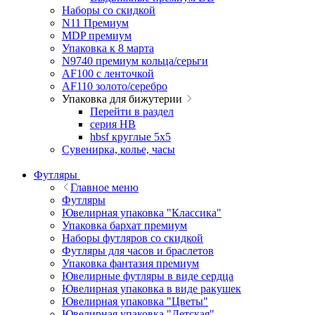
Наборы со скидкой
N11 Премиум
MDP премиум
Упаковка к 8 марта
N9740 премиум кольца/серьги
AF100 с ленточкой
AF110 золото/серебро
Упаковка для бижутерии
Перейти в раздел
серия HB
hbsf круглые 5x5
Сувенирка, колье, часы
Футляры
Главное меню
Футляры
Ювелирная упаковка "Классика"
Упаковка бархат премиум
Наборы футляров со скидкой
Футляры для часов и браслетов
Упаковка фантазия премиум
Ювелирные футляры в виде сердца
Ювелирная упаковка в виде ракушек
Ювелирная упаковка "Цветы"
Ювелирная упаковка "Детская"