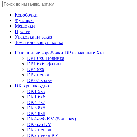
Коробочки
Футляры
Мешочки
Прочее
Упаковка на заказ
Тематическая упаковка
Ювелирные коробочки DP на магните
Хит
DP1 6x6
Новинка
DP1 6x6 эфалин
DP4 9x9
DP2 пенал
DP 07 колье
DK крышка-дно
DK1 5x5
DK1 6x6
DK4 7х7
DK3 8x5
DK4 8x8
DK4-8x8 KV (большая)
DK 6х6 KV
DK2 пеналы
DK2 пенал KV