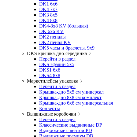
DK1 6x6
DK4 7х7
DK3 8x5
DK4 8x8
DK4-8x8 KV (большая)
DK 6х6 KV
DK2 пеналы
DK2 пенал KV
DK5 часы и браслеты. 9x9
DKS крышка-дно-серединка
Перейти в раздел
DKS эфалин 5x5
DKS1 6x6
DKS4 8x8
Маркетплейсы упаковка
Перейти в раздел
Крышка-дно 5x5 см универсал
Крышка-дно 8x8 см комплект
Крышка-дно 6x6 см универсальная
Конверты
Выдвижные коробочки
Перейти в раздел
Классические выдвижные DP
Выдвижные с лентой PD
Выдвижные премиум DB