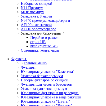
Наборы со скидкой
N11 Премиум
MDP премиум
Упаковка к 8 марта
N9740 премиум кольца/серьги
AF100 с ленточкой
AF110 золото/серебро
Упаковка для бижутерии
Перейти в раздел
серия HB
hbsf круглые 5x5
Сувенирка, колье, часы
Футляры
Главное меню
Футляры
Ювелирная упаковка "Классика"
Упаковка бархат премиум
Наборы футляров со скидкой
Футляры для часов и браслетов
Упаковка фантазия премиум
Ювелирные футляры в виде сердца
Ювелирная упаковка в виде ракушек
Ювелирная упаковка "Цветы"
Ювелирная упаковка "Детская"