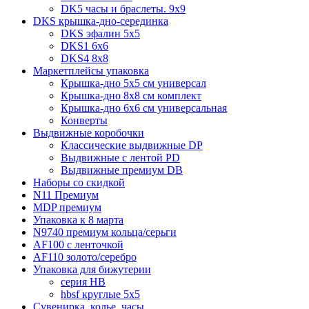
DK5 часы и браслеты. 9x9
DKS крышка-дно-серединка
DKS эфалин 5x5
DKS1 6x6
DKS4 8x8
Маркетплейсы упаковка
Крышка-дно 5x5 см универсал
Крышка-дно 8x8 см комплект
Крышка-дно 6x6 см универсальная
Конверты
Выдвижные коробочки
Классические выдвижные DP
Выдвижные с лентой PD
Выдвижные премиум DB
Наборы со скидкой
N11 Премиум
MDP премиум
Упаковка к 8 марта
N9740 премиум кольца/серьги
AF100 с ленточкой
AF110 золото/серебро
Упаковка для бижутерии
серия HB
hbsf круглые 5x5
Сувенирка, колье, часы