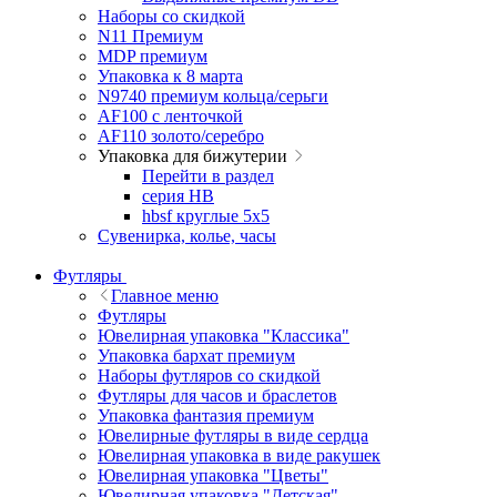
Наборы со скидкой
N11 Премиум
MDP премиум
Упаковка к 8 марта
N9740 премиум кольца/серьги
AF100 с ленточкой
AF110 золото/серебро
Упаковка для бижутерии
Перейти в раздел
серия HB
hbsf круглые 5x5
Сувенирка, колье, часы
Футляры
Главное меню
Футляры
Ювелирная упаковка "Классика"
Упаковка бархат премиум
Наборы футляров со скидкой
Футляры для часов и браслетов
Упаковка фантазия премиум
Ювелирные футляры в виде сердца
Ювелирная упаковка в виде ракушек
Ювелирная упаковка "Цветы"
Ювелирная упаковка "Детская"