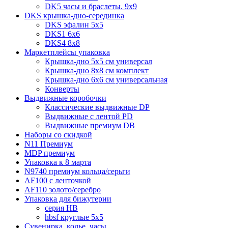
DK5 часы и браслеты. 9x9
DKS крышка-дно-серединка
DKS эфалин 5x5
DKS1 6x6
DKS4 8x8
Маркетплейсы упаковка
Крышка-дно 5x5 см универсал
Крышка-дно 8x8 см комплект
Крышка-дно 6x6 см универсальная
Конверты
Выдвижные коробочки
Классические выдвижные DP
Выдвижные с лентой PD
Выдвижные премиум DB
Наборы со скидкой
N11 Премиум
MDP премиум
Упаковка к 8 марта
N9740 премиум кольца/серьги
AF100 с ленточкой
AF110 золото/серебро
Упаковка для бижутерии
серия HB
hbsf круглые 5x5
Сувенирка, колье, часы