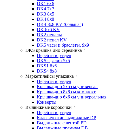
DK1 6x6
DK4 7х7
DK3 8x5
DK4 8x8
DK4-8x8 KV (большая)
DK 6х6 KV
DK2 пеналы
DK2 пенал KV
DK5 часы и браслеты. 9x9
DKS крышка-дно-серединка
Перейти в раздел
DKS эфалин 5x5
DKS1 6x6
DKS4 8x8
Маркетплейсы упаковка
Перейти в раздел
Крышка-дно 5x5 см универсал
Крышка-дно 8x8 см комплект
Крышка-дно 6x6 см универсальная
Конверты
Выдвижные коробочки
Перейти в раздел
Классические выдвижные DP
Выдвижные с лентой PD
Выдвижные премиум DB