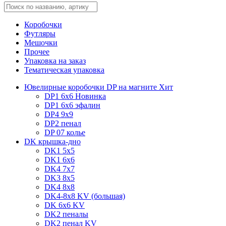
Коробочки
Футляры
Мешочки
Прочее
Упаковка на заказ
Тематическая упаковка
Ювелирные коробочки DP на магните
Хит
DP1 6x6
Новинка
DP1 6x6 эфалин
DP4 9x9
DP2 пенал
DP 07 колье
DK крышка-дно
DK1 5x5
DK1 6x6
DK4 7х7
DK3 8x5
DK4 8x8
DK4-8x8 KV (большая)
DK 6х6 KV
DK2 пеналы
DK2 пенал KV