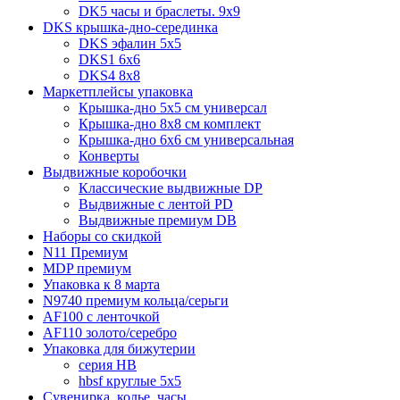
DK5 часы и браслеты. 9x9
DKS крышка-дно-серединка
DKS эфалин 5x5
DKS1 6x6
DKS4 8x8
Маркетплейсы упаковка
Крышка-дно 5x5 см универсал
Крышка-дно 8x8 см комплект
Крышка-дно 6x6 см универсальная
Конверты
Выдвижные коробочки
Классические выдвижные DP
Выдвижные с лентой PD
Выдвижные премиум DB
Наборы со скидкой
N11 Премиум
MDP премиум
Упаковка к 8 марта
N9740 премиум кольца/серьги
AF100 с ленточкой
AF110 золото/серебро
Упаковка для бижутерии
серия HB
hbsf круглые 5x5
Сувенирка, колье, часы