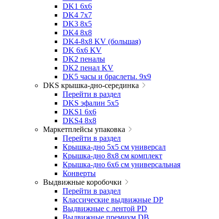
DK1 6x6
DK4 7х7
DK3 8x5
DK4 8x8
DK4-8x8 KV (большая)
DK 6х6 KV
DK2 пеналы
DK2 пенал KV
DK5 часы и браслеты. 9x9
DKS крышка-дно-серединка
Перейти в раздел
DKS эфалин 5x5
DKS1 6x6
DKS4 8x8
Маркетплейсы упаковка
Перейти в раздел
Крышка-дно 5x5 см универсал
Крышка-дно 8x8 см комплект
Крышка-дно 6x6 см универсальная
Конверты
Выдвижные коробочки
Перейти в раздел
Классические выдвижные DP
Выдвижные с лентой PD
Выдвижные премиум DB