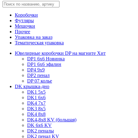
Коробочки
Футляры
Мешочки
Прочее
Упаковка на заказ
Тематическая упаковка
Ювелирные коробочки DP на магните
Хит
DP1 6x6
Новинка
DP1 6x6 эфалин
DP4 9x9
DP2 пенал
DP 07 колье
DK крышка-дно
DK1 5x5
DK1 6x6
DK4 7х7
DK3 8x5
DK4 8x8
DK4-8x8 KV (большая)
DK 6х6 KV
DK2 пеналы
DK2 пенал KV