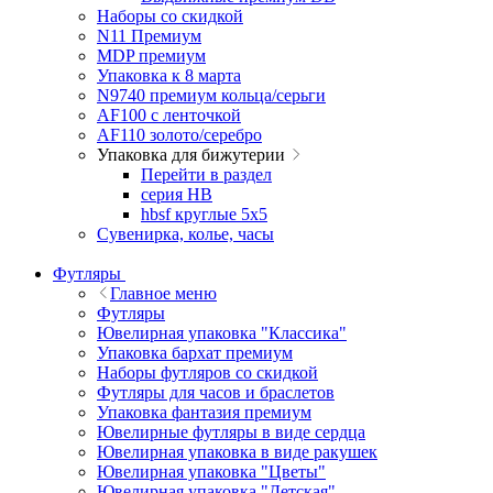
Наборы со скидкой
N11 Премиум
MDP премиум
Упаковка к 8 марта
N9740 премиум кольца/серьги
AF100 с ленточкой
AF110 золото/серебро
Упаковка для бижутерии
Перейти в раздел
серия HB
hbsf круглые 5x5
Сувенирка, колье, часы
Футляры
Главное меню
Футляры
Ювелирная упаковка "Классика"
Упаковка бархат премиум
Наборы футляров со скидкой
Футляры для часов и браслетов
Упаковка фантазия премиум
Ювелирные футляры в виде сердца
Ювелирная упаковка в виде ракушек
Ювелирная упаковка "Цветы"
Ювелирная упаковка "Детская"