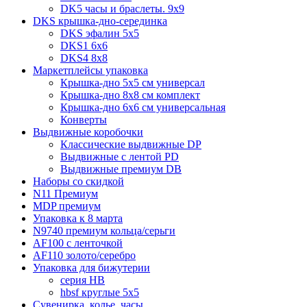
DK5 часы и браслеты. 9x9
DKS крышка-дно-серединка
DKS эфалин 5x5
DKS1 6x6
DKS4 8x8
Маркетплейсы упаковка
Крышка-дно 5x5 см универсал
Крышка-дно 8x8 см комплект
Крышка-дно 6x6 см универсальная
Конверты
Выдвижные коробочки
Классические выдвижные DP
Выдвижные с лентой PD
Выдвижные премиум DB
Наборы со скидкой
N11 Премиум
MDP премиум
Упаковка к 8 марта
N9740 премиум кольца/серьги
AF100 с ленточкой
AF110 золото/серебро
Упаковка для бижутерии
серия HB
hbsf круглые 5x5
Сувенирка, колье, часы