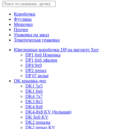
Коробочки
Футляры
Мешочки
Прочее
Упаковка на заказ
Тематическая упаковка
Ювелирные коробочки DP на магните
Хит
DP1 6x6
Новинка
DP1 6x6 эфалин
DP4 9x9
DP2 пенал
DP 07 колье
DK крышка-дно
DK1 5x5
DK1 6x6
DK4 7х7
DK3 8x5
DK4 8x8
DK4-8x8 KV (большая)
DK 6х6 KV
DK2 пеналы
DK2 пенал KV