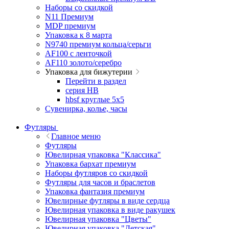
Наборы со скидкой
N11 Премиум
MDP премиум
Упаковка к 8 марта
N9740 премиум кольца/серьги
AF100 с ленточкой
AF110 золото/серебро
Упаковка для бижутерии
Перейти в раздел
серия HB
hbsf круглые 5x5
Сувенирка, колье, часы
Футляры
Главное меню
Футляры
Ювелирная упаковка "Классика"
Упаковка бархат премиум
Наборы футляров со скидкой
Футляры для часов и браслетов
Упаковка фантазия премиум
Ювелирные футляры в виде сердца
Ювелирная упаковка в виде ракушек
Ювелирная упаковка "Цветы"
Ювелирная упаковка "Детская"