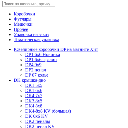
Коробочки
Футляры
Мешочки
Прочее
Упаковка на заказ
Тематическая упаковка
Ювелирные коробочки DP на магните
Хит
DP1 6x6
Новинка
DP1 6x6 эфалин
DP4 9x9
DP2 пенал
DP 07 колье
DK крышка-дно
DK1 5x5
DK1 6x6
DK4 7х7
DK3 8x5
DK4 8x8
DK4-8x8 KV (большая)
DK 6х6 KV
DK2 пеналы
DK2 пенал KV