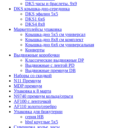
DK5 часы и браслеты. 9x9
DKS крышка-дно-серединка
DKS эфалин 5x5
DKS1 6x6
DKS4 8x8
Маркетплейсы упаковка
Крышка-дно 5x5 см универсал
Крышка-дно 8x8 см комплект
Крышка-дно 6x6 см универсальная
Конверты
Выдвижные коробочки
Классические выдвижные DP
Выдвижные с лентой PD
Выдвижные премиум DB
Наборы со скидкой
N11 Премиум
MDP премиум
Упаковка к 8 марта
N9740 премиум кольца/серьги
AF100 с ленточкой
AF110 золото/серебро
Упаковка для бижутерии
серия HB
hbsf круглые 5x5
Сувенирка, колье, часы