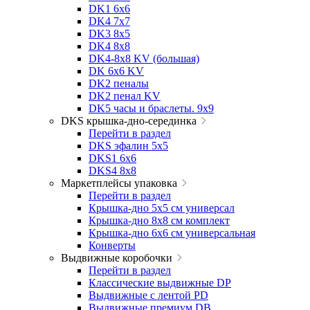
DK1 6x6
DK4 7х7
DK3 8x5
DK4 8x8
DK4-8x8 KV (большая)
DK 6х6 KV
DK2 пеналы
DK2 пенал KV
DK5 часы и браслеты. 9x9
DKS крышка-дно-серединка
Перейти в раздел
DKS эфалин 5x5
DKS1 6x6
DKS4 8x8
Маркетплейсы упаковка
Перейти в раздел
Крышка-дно 5x5 см универсал
Крышка-дно 8x8 см комплект
Крышка-дно 6x6 см универсальная
Конверты
Выдвижные коробочки
Перейти в раздел
Классические выдвижные DP
Выдвижные с лентой PD
Выдвижные премиум DB