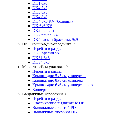
DK1 6x6
DK4 7х7
DK3 8x5
DK4 8x8
DK4-8x8 KV (большая)
DK 6х6 KV
DK2 пеналы
DK2 пенал KV
DK5 часы и браслеты. 9x9
DKS крышка-дно-серединка
Перейти в раздел
DKS эфалин 5x5
DKS1 6x6
DKS4 8x8
Маркетплейсы упаковка
Перейти в раздел
Крышка-дно 5x5 см универсал
Крышка-дно 8x8 см комплект
Крышка-дно 6x6 см универсальная
Конверты
Выдвижные коробочки
Перейти в раздел
Классические выдвижные DP
Выдвижные с лентой PD
Выдвижные премиум DB