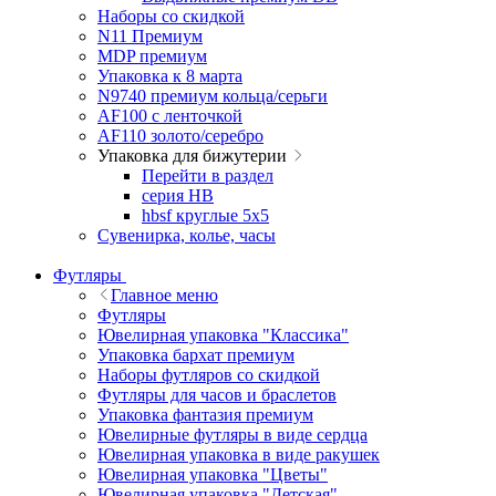
Наборы со скидкой
N11 Премиум
MDP премиум
Упаковка к 8 марта
N9740 премиум кольца/серьги
AF100 с ленточкой
AF110 золото/серебро
Упаковка для бижутерии
Перейти в раздел
серия HB
hbsf круглые 5x5
Сувенирка, колье, часы
Футляры
Главное меню
Футляры
Ювелирная упаковка "Классика"
Упаковка бархат премиум
Наборы футляров со скидкой
Футляры для часов и браслетов
Упаковка фантазия премиум
Ювелирные футляры в виде сердца
Ювелирная упаковка в виде ракушек
Ювелирная упаковка "Цветы"
Ювелирная упаковка "Детская"