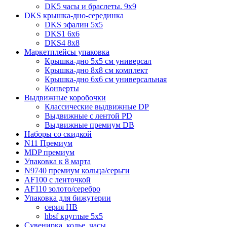
DK5 часы и браслеты. 9x9
DKS крышка-дно-серединка
DKS эфалин 5x5
DKS1 6x6
DKS4 8x8
Маркетплейсы упаковка
Крышка-дно 5x5 см универсал
Крышка-дно 8x8 см комплект
Крышка-дно 6x6 см универсальная
Конверты
Выдвижные коробочки
Классические выдвижные DP
Выдвижные с лентой PD
Выдвижные премиум DB
Наборы со скидкой
N11 Премиум
MDP премиум
Упаковка к 8 марта
N9740 премиум кольца/серьги
AF100 с ленточкой
AF110 золото/серебро
Упаковка для бижутерии
серия HB
hbsf круглые 5x5
Сувенирка, колье, часы