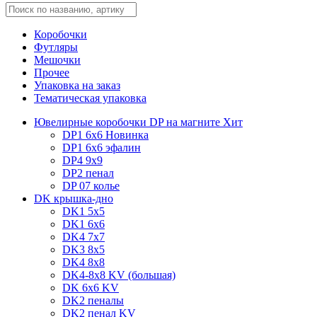
Коробочки
Футляры
Мешочки
Прочее
Упаковка на заказ
Тематическая упаковка
Ювелирные коробочки DP на магните
Хит
DP1 6x6
Новинка
DP1 6x6 эфалин
DP4 9x9
DP2 пенал
DP 07 колье
DK крышка-дно
DK1 5x5
DK1 6x6
DK4 7х7
DK3 8x5
DK4 8x8
DK4-8x8 KV (большая)
DK 6х6 KV
DK2 пеналы
DK2 пенал KV