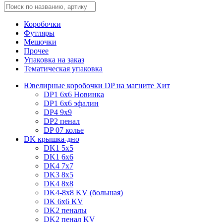
Коробочки
Футляры
Мешочки
Прочее
Упаковка на заказ
Тематическая упаковка
Ювелирные коробочки DP на магните
Хит
DP1 6x6
Новинка
DP1 6x6 эфалин
DP4 9x9
DP2 пенал
DP 07 колье
DK крышка-дно
DK1 5x5
DK1 6x6
DK4 7х7
DK3 8x5
DK4 8x8
DK4-8x8 KV (большая)
DK 6х6 KV
DK2 пеналы
DK2 пенал KV