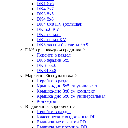
DK1 6x6
DK4 7х7
DK3 8x5
DK4 8x8
DK4-8x8 KV (большая)
DK 6х6 KV
DK2 пеналы
DK2 пенал KV
DK5 часы и браслеты. 9x9
DKS крышка-дно-серединка
Перейти в раздел
DKS эфалин 5x5
DKS1 6x6
DKS4 8x8
Маркетплейсы упаковка
Перейти в раздел
Крышка-дно 5x5 см универсал
Крышка-дно 8x8 см комплект
Крышка-дно 6x6 см универсальная
Конверты
Выдвижные коробочки
Перейти в раздел
Классические выдвижные DP
Выдвижные с лентой PD
Выдвижные премиум DB