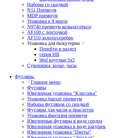
Наборы со скидкой
N11 Премиум
MDP премиум
Упаковка к 8 марта
N9740 премиум кольца/серьги
AF100 с ленточкой
AF110 золото/серебро
Упаковка для бижутерии
Перейти в раздел
серия HB
hbsf круглые 5x5
Сувенирка, колье, часы
Футляры
Главное меню
Футляры
Ювелирная упаковка "Классика"
Упаковка бархат премиум
Наборы футляров со скидкой
Футляры для часов и браслетов
Упаковка фантазия премиум
Ювелирные футляры в виде сердца
Ювелирная упаковка в виде ракушек
Ювелирная упаковка "Цветы"
Ювелирная упаковка "Детская"