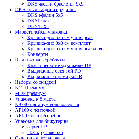
DK5 часы и браслеты. 9x9
DKS крышка-дно-серединка
DKS эфалин 5x5
DKS1 6x6
DKS4 8x8
Маркетплейсы упаковка
Крышка-дно 5x5 см универсал
Крышка-дно 8x8 см комплект
Крышка-дно 6x6 см универсальная
Конверты
Выдвижные коробочки
Классические выдвижные DP
Выдвижные с лентой PD
Выдвижные премиум DB
Наборы со скидкой
N11 Премиум
MDP премиум
Упаковка к 8 марта
N9740 премиум кольца/серьги
AF100 с ленточкой
AF110 золото/серебро
Упаковка для бижутерии
серия HB
hbsf круглые 5x5
Сувенирка, колье, часы