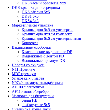
DK5 часы и браслеты. 9x9
DKS крышка-дно-серединка
DKS эфалин 5x5
DKS1 6x6
DKS4 8x8
Маркетплейсы упаковка
Крышка-дно 5x5 см универсал
Крышка-дно 8x8 см комплект
Крышка-дно 6x6 см универсальная
Конверты
Выдвижные коробочки
Классические выдвижные DP
Выдвижные с лентой PD
Выдвижные премиум DB
Наборы со скидкой
N11 Премиум
MDP премиум
Упаковка к 8 марта
N9740 премиум кольца/серьги
AF100 с ленточкой
AF110 золото/серебро
Упаковка для бижутерии
серия HB
hbsf круглые 5x5
Сувенирка, колье, часы