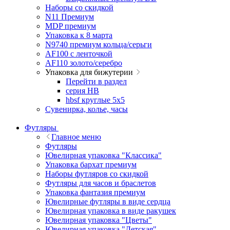
Наборы со скидкой
N11 Премиум
MDP премиум
Упаковка к 8 марта
N9740 премиум кольца/серьги
AF100 с ленточкой
AF110 золото/серебро
Упаковка для бижутерии
Перейти в раздел
серия HB
hbsf круглые 5x5
Сувенирка, колье, часы
Футляры
Главное меню
Футляры
Ювелирная упаковка "Классика"
Упаковка бархат премиум
Наборы футляров со скидкой
Футляры для часов и браслетов
Упаковка фантазия премиум
Ювелирные футляры в виде сердца
Ювелирная упаковка в виде ракушек
Ювелирная упаковка "Цветы"
Ювелирная упаковка "Детская"