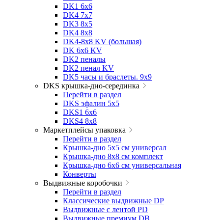
DK1 6x6
DK4 7х7
DK3 8x5
DK4 8x8
DK4-8x8 KV (большая)
DK 6х6 KV
DK2 пеналы
DK2 пенал KV
DK5 часы и браслеты. 9x9
DKS крышка-дно-серединка
Перейти в раздел
DKS эфалин 5x5
DKS1 6x6
DKS4 8x8
Маркетплейсы упаковка
Перейти в раздел
Крышка-дно 5x5 см универсал
Крышка-дно 8x8 см комплект
Крышка-дно 6x6 см универсальная
Конверты
Выдвижные коробочки
Перейти в раздел
Классические выдвижные DP
Выдвижные с лентой PD
Выдвижные премиум DB