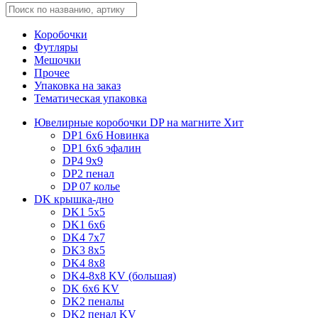
Коробочки
Футляры
Мешочки
Прочее
Упаковка на заказ
Тематическая упаковка
Ювелирные коробочки DP на магните
Хит
DP1 6x6
Новинка
DP1 6x6 эфалин
DP4 9x9
DP2 пенал
DP 07 колье
DK крышка-дно
DK1 5x5
DK1 6x6
DK4 7х7
DK3 8x5
DK4 8x8
DK4-8x8 KV (большая)
DK 6х6 KV
DK2 пеналы
DK2 пенал KV