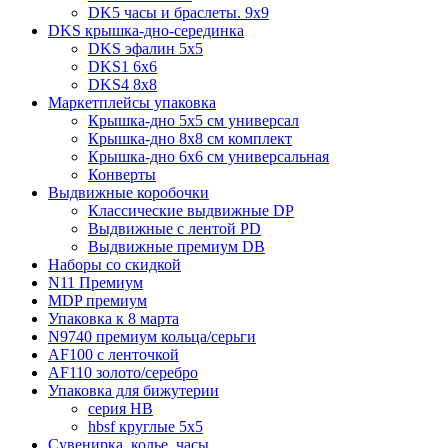
DK5 часы и браслеты. 9x9
DKS крышка-дно-серединка
DKS эфалин 5x5
DKS1 6x6
DKS4 8x8
Маркетплейсы упаковка
Крышка-дно 5x5 см универсал
Крышка-дно 8x8 см комплект
Крышка-дно 6x6 см универсальная
Конверты
Выдвижные коробочки
Классические выдвижные DP
Выдвижные с лентой PD
Выдвижные премиум DB
Наборы со скидкой
N11 Премиум
MDP премиум
Упаковка к 8 марта
N9740 премиум кольца/серьги
AF100 с ленточкой
AF110 золото/серебро
Упаковка для бижутерии
серия HB
hbsf круглые 5x5
Сувенирка, колье, часы