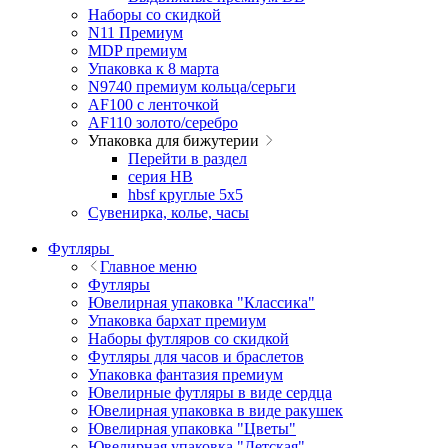
Наборы со скидкой
N11 Премиум
MDP премиум
Упаковка к 8 марта
N9740 премиум кольца/серьги
AF100 с ленточкой
AF110 золото/серебро
Упаковка для бижутерии
Перейти в раздел
серия HB
hbsf круглые 5x5
Сувенирка, колье, часы
Футляры
Главное меню
Футляры
Ювелирная упаковка "Классика"
Упаковка бархат премиум
Наборы футляров со скидкой
Футляры для часов и браслетов
Упаковка фантазия премиум
Ювелирные футляры в виде сердца
Ювелирная упаковка в виде ракушек
Ювелирная упаковка "Цветы"
Ювелирная упаковка "Детская"