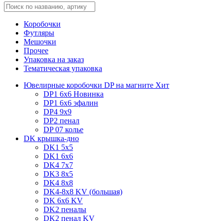
Коробочки
Футляры
Мешочки
Прочее
Упаковка на заказ
Тематическая упаковка
Ювелирные коробочки DP на магните
Хит
DP1 6x6
Новинка
DP1 6x6 эфалин
DP4 9x9
DP2 пенал
DP 07 колье
DK крышка-дно
DK1 5x5
DK1 6x6
DK4 7х7
DK3 8x5
DK4 8x8
DK4-8x8 KV (большая)
DK 6х6 KV
DK2 пеналы
DK2 пенал KV