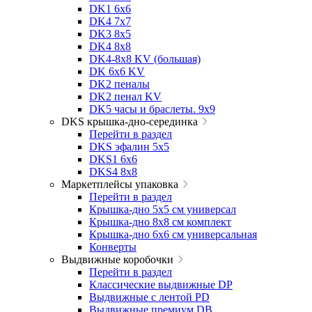
DK1 6x6
DK4 7х7
DK3 8x5
DK4 8x8
DK4-8x8 KV (большая)
DK 6х6 KV
DK2 пеналы
DK2 пенал KV
DK5 часы и браслеты. 9x9
DKS крышка-дно-серединка
Перейти в раздел
DKS эфалин 5x5
DKS1 6x6
DKS4 8x8
Маркетплейсы упаковка
Перейти в раздел
Крышка-дно 5x5 см универсал
Крышка-дно 8x8 см комплект
Крышка-дно 6x6 см универсальная
Конверты
Выдвижные коробочки
Перейти в раздел
Классические выдвижные DP
Выдвижные с лентой PD
Выдвижные премиум DB