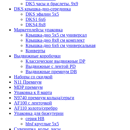
DK5 часы и браслеты. 9x9
DKS крышка-дно-серединка
DKS эфалин 5x5
DKS1 6x6
DKS4 8x8
Маркетплейсы упаковка
Крышка-дно 5x5 см универсал
Крышка-дно 8x8 см комплект
Крышка-дно 6x6 см универсальная
Конверты
Выдвижные коробочки
Классические выдвижные DP
Выдвижные с лентой PD
Выдвижные премиум DB
Наборы со скидкой
N11 Премиум
MDP премиум
Упаковка к 8 марта
N9740 премиум кольца/серьги
AF100 с ленточкой
AF110 золото/серебро
Упаковка для бижутерии
серия HB
hbsf круглые 5x5
Сувенирка, колье, часы