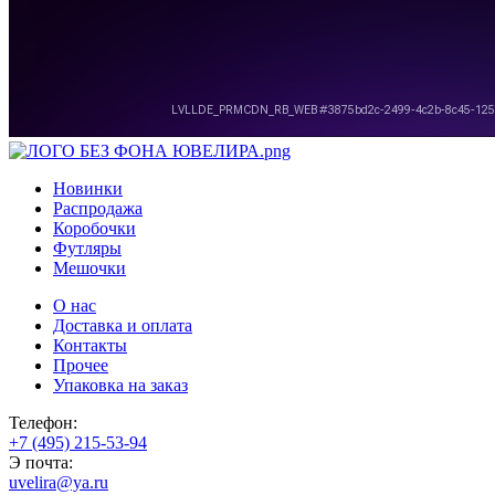
Новинки
Распродажа
Коробочки
Футляры
Мешочки
О нас
Доставка и оплата
Контакты
Прочее
Упаковка на заказ
Телефон:
+7 (495) 215-53-94
Э почта:
uvelira@ya.ru