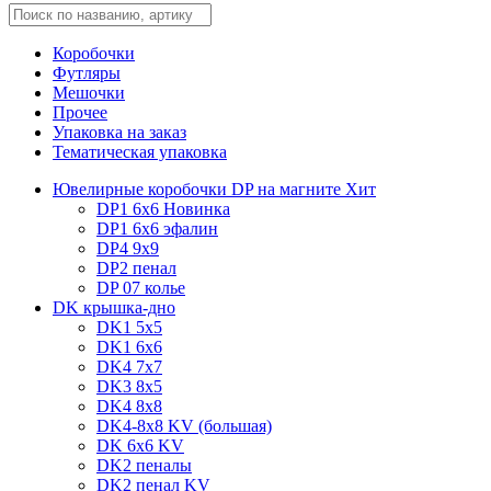
Коробочки
Футляры
Мешочки
Прочее
Упаковка на заказ
Тематическая упаковка
Ювелирные коробочки DP на магните
Хит
DP1 6x6
Новинка
DP1 6x6 эфалин
DP4 9x9
DP2 пенал
DP 07 колье
DK крышка-дно
DK1 5x5
DK1 6x6
DK4 7х7
DK3 8x5
DK4 8x8
DK4-8x8 KV (большая)
DK 6х6 KV
DK2 пеналы
DK2 пенал KV