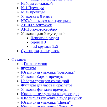
Наборы со скидкой
N11 Премиум
MDP премиум
Упаковка к 8 марта
N9740 премиум кольца/серьги
AF100 с ленточкой
AF110 золото/серебро
Упаковка для бижутерии
Перейти в раздел
серия HB
hbsf круглые 5x5
Сувенирка, колье, часы
Футляры
Главное меню
Футляры
Ювелирная упаковка "Классика"
Упаковка бархат премиум
Наборы футляров со скидкой
Футляры для часов и браслетов
Упаковка фантазия премиум
Ювелирные футляры в виде сердца
Ювелирная упаковка в виде ракушек
Ювелирная упаковка "Цветы"
Ювелирная упаковка "Детская"