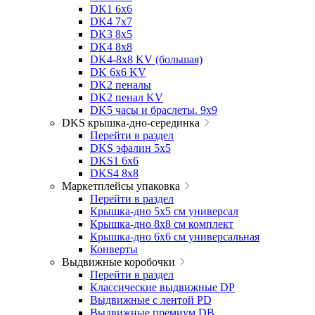
DK1 6x6
DK4 7х7
DK3 8x5
DK4 8x8
DK4-8x8 KV (большая)
DK 6х6 KV
DK2 пеналы
DK2 пенал KV
DK5 часы и браслеты. 9x9
DKS крышка-дно-серединка
Перейти в раздел
DKS эфалин 5x5
DKS1 6x6
DKS4 8x8
Маркетплейсы упаковка
Перейти в раздел
Крышка-дно 5x5 см универсал
Крышка-дно 8x8 см комплект
Крышка-дно 6x6 см универсальная
Конверты
Выдвижные коробочки
Перейти в раздел
Классические выдвижные DP
Выдвижные с лентой PD
Выдвижные премиум DB