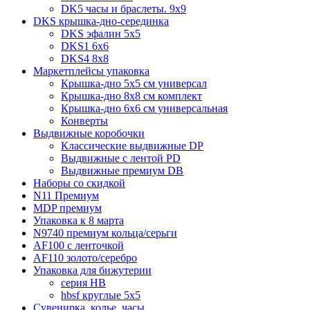
DK5 часы и браслеты. 9x9
DKS крышка-дно-серединка
DKS эфалин 5x5
DKS1 6x6
DKS4 8x8
Маркетплейсы упаковка
Крышка-дно 5x5 см универсал
Крышка-дно 8x8 см комплект
Крышка-дно 6x6 см универсальная
Конверты
Выдвижные коробочки
Классические выдвижные DP
Выдвижные с лентой PD
Выдвижные премиум DB
Наборы со скидкой
N11 Премиум
MDP премиум
Упаковка к 8 марта
N9740 премиум кольца/серьги
AF100 с ленточкой
AF110 золото/серебро
Упаковка для бижутерии
серия HB
hbsf круглые 5x5
Сувенирка, колье, часы