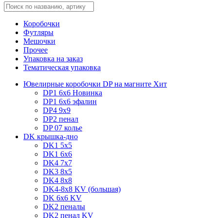
Коробочки
Футляры
Мешочки
Прочее
Упаковка на заказ
Тематическая упаковка
Ювелирные коробочки DP на магните
Хит
DP1 6x6
Новинка
DP1 6x6 эфалин
DP4 9x9
DP2 пенал
DP 07 колье
DK крышка-дно
DK1 5x5
DK1 6x6
DK4 7х7
DK3 8x5
DK4 8x8
DK4-8x8 KV (большая)
DK 6х6 KV
DK2 пеналы
DK2 пенал KV