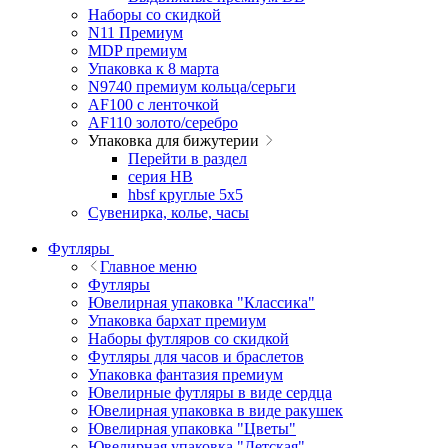
Наборы со скидкой
N11 Премиум
MDP премиум
Упаковка к 8 марта
N9740 премиум кольца/серьги
AF100 с ленточкой
AF110 золото/серебро
Упаковка для бижутерии
Перейти в раздел
серия HB
hbsf круглые 5x5
Сувенирка, колье, часы
Футляры
Главное меню
Футляры
Ювелирная упаковка "Классика"
Упаковка бархат премиум
Наборы футляров со скидкой
Футляры для часов и браслетов
Упаковка фантазия премиум
Ювелирные футляры в виде сердца
Ювелирная упаковка в виде ракушек
Ювелирная упаковка "Цветы"
Ювелирная упаковка "Детская"