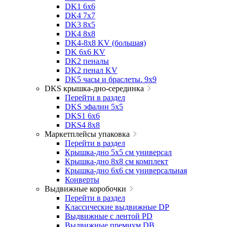
DK1 6x6
DK4 7х7
DK3 8x5
DK4 8x8
DK4-8x8 KV (большая)
DK 6х6 KV
DK2 пеналы
DK2 пенал KV
DK5 часы и браслеты. 9x9
DKS крышка-дно-серединка
Перейти в раздел
DKS эфалин 5x5
DKS1 6x6
DKS4 8x8
Маркетплейсы упаковка
Перейти в раздел
Крышка-дно 5x5 см универсал
Крышка-дно 8x8 см комплект
Крышка-дно 6x6 см универсальная
Конверты
Выдвижные коробочки
Перейти в раздел
Классические выдвижные DP
Выдвижные с лентой PD
Выдвижные премиум DB