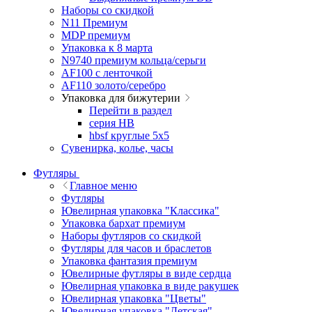
Наборы со скидкой
N11 Премиум
MDP премиум
Упаковка к 8 марта
N9740 премиум кольца/серьги
AF100 с ленточкой
AF110 золото/серебро
Упаковка для бижутерии
Перейти в раздел
серия HB
hbsf круглые 5x5
Сувенирка, колье, часы
Футляры
Главное меню
Футляры
Ювелирная упаковка "Классика"
Упаковка бархат премиум
Наборы футляров со скидкой
Футляры для часов и браслетов
Упаковка фантазия премиум
Ювелирные футляры в виде сердца
Ювелирная упаковка в виде ракушек
Ювелирная упаковка "Цветы"
Ювелирная упаковка "Детская"