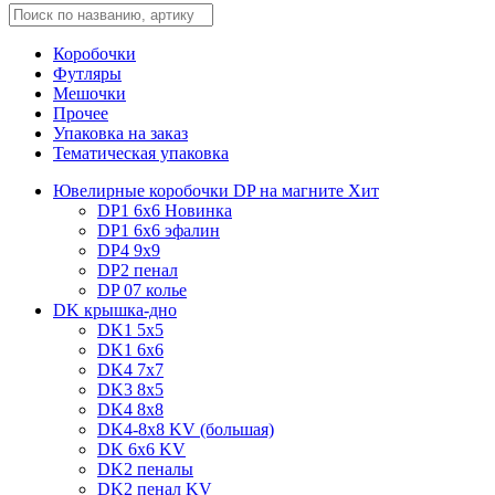
Коробочки
Футляры
Мешочки
Прочее
Упаковка на заказ
Тематическая упаковка
Ювелирные коробочки DP на магните
Хит
DP1 6x6
Новинка
DP1 6x6 эфалин
DP4 9x9
DP2 пенал
DP 07 колье
DK крышка-дно
DK1 5x5
DK1 6x6
DK4 7х7
DK3 8x5
DK4 8x8
DK4-8x8 KV (большая)
DK 6х6 KV
DK2 пеналы
DK2 пенал KV