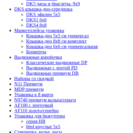
DK5 часы и браслеты. 9x9
DKS крышка-дно-серединка
DKS эфалин 5x5
DKS1 6x6
DKS4 8x8
Маркетплейсы упаковка
Крышка-дно 5x5 см универсал
Крышка-дно 8x8 см комплект
Крышка-дно 6x6 см универсальная
Конверты
Выдвижные коробочки
Классические выдвижные DP
Выдвижные с лентой PD
Выдвижные премиум DB
Наборы со скидкой
N11 Премиум
MDP премиум
Упаковка к 8 марта
N9740 премиум кольца/серьги
AF100 с ленточкой
AF110 золото/серебро
Упаковка для бижутерии
серия HB
hbsf круглые 5x5
Сувенирка, колье, часы