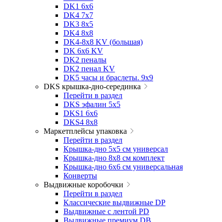
DK1 6x6
DK4 7х7
DK3 8x5
DK4 8x8
DK4-8x8 KV (большая)
DK 6х6 KV
DK2 пеналы
DK2 пенал KV
DK5 часы и браслеты. 9x9
DKS крышка-дно-серединка
Перейти в раздел
DKS эфалин 5x5
DKS1 6x6
DKS4 8x8
Маркетплейсы упаковка
Перейти в раздел
Крышка-дно 5x5 см универсал
Крышка-дно 8x8 см комплект
Крышка-дно 6x6 см универсальная
Конверты
Выдвижные коробочки
Перейти в раздел
Классические выдвижные DP
Выдвижные с лентой PD
Выдвижные премиум DB