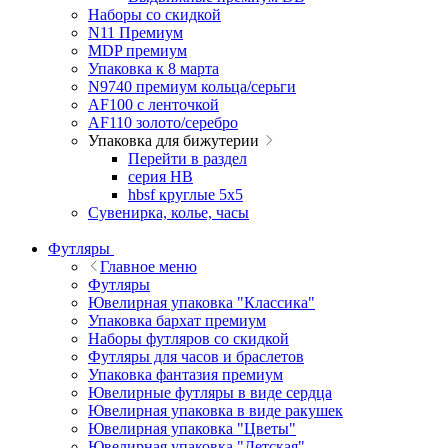
Наборы со скидкой
N11 Премиум
MDP премиум
Упаковка к 8 марта
N9740 премиум кольца/серьги
AF100 с ленточкой
AF110 золото/серебро
Упаковка для бижутерии
Перейти в раздел
серия HB
hbsf круглые 5x5
Сувенирка, колье, часы
Футляры
Главное меню
Футляры
Ювелирная упаковка "Классика"
Упаковка бархат премиум
Наборы футляров со скидкой
Футляры для часов и браслетов
Упаковка фантазия премиум
Ювелирные футляры в виде сердца
Ювелирная упаковка в виде ракушек
Ювелирная упаковка "Цветы"
Ювелирная упаковка "Детская"