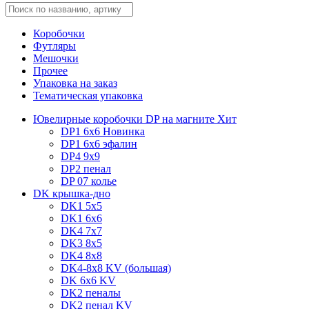
Коробочки
Футляры
Мешочки
Прочее
Упаковка на заказ
Тематическая упаковка
Ювелирные коробочки DP на магните
Хит
DP1 6x6
Новинка
DP1 6x6 эфалин
DP4 9x9
DP2 пенал
DP 07 колье
DK крышка-дно
DK1 5x5
DK1 6x6
DK4 7х7
DK3 8x5
DK4 8x8
DK4-8x8 KV (большая)
DK 6х6 KV
DK2 пеналы
DK2 пенал KV