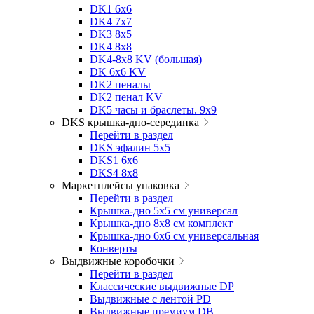
DK1 6x6
DK4 7х7
DK3 8x5
DK4 8x8
DK4-8x8 KV (большая)
DK 6х6 KV
DK2 пеналы
DK2 пенал KV
DK5 часы и браслеты. 9x9
DKS крышка-дно-серединка
Перейти в раздел
DKS эфалин 5x5
DKS1 6x6
DKS4 8x8
Маркетплейсы упаковка
Перейти в раздел
Крышка-дно 5x5 см универсал
Крышка-дно 8x8 см комплект
Крышка-дно 6x6 см универсальная
Конверты
Выдвижные коробочки
Перейти в раздел
Классические выдвижные DP
Выдвижные с лентой PD
Выдвижные премиум DB