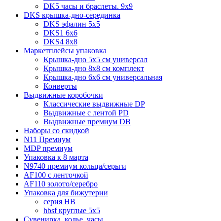
DK5 часы и браслеты. 9x9
DKS крышка-дно-серединка
DKS эфалин 5x5
DKS1 6x6
DKS4 8x8
Маркетплейсы упаковка
Крышка-дно 5x5 см универсал
Крышка-дно 8x8 см комплект
Крышка-дно 6x6 см универсальная
Конверты
Выдвижные коробочки
Классические выдвижные DP
Выдвижные с лентой PD
Выдвижные премиум DB
Наборы со скидкой
N11 Премиум
MDP премиум
Упаковка к 8 марта
N9740 премиум кольца/серьги
AF100 с ленточкой
AF110 золото/серебро
Упаковка для бижутерии
серия HB
hbsf круглые 5x5
Сувенирка, колье, часы